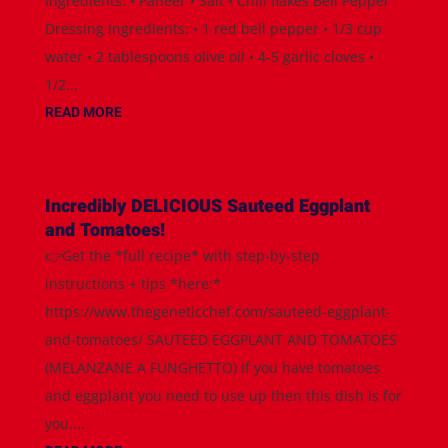
Ingredients: • Paneer • Salt • Chili flakes Bell Pepper
Dressing Ingredients: • 1 red bell pepper • 1/3 cup
water • 2 tablespoons olive oil • 4-5 garlic cloves •
1/2...
READ MORE
Incredibly DELICIOUS Sauteed Eggplant
and Tomatoes!
👉Get the *full recipe* with step-by-step
instructions + tips *here:*
https://www.thegeneticchef.com/sauteed-eggplant-
and-tomatoes/ SAUTEED EGGPLANT AND TOMATOES
(MELANZANE A FUNGHETTO) If you have tomatoes
and eggplant you need to use up then this dish is for
you....