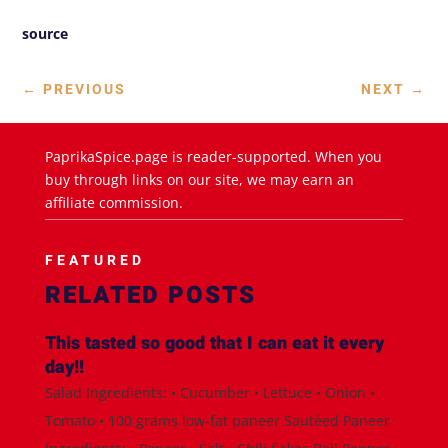
source
←
PREVIOUS
NEXT
→
PaprikaSpice.page is reader-supported. When you
buy through links on our site, we may earn an
affiliate commission.
FEATURED
RELATED POSTS
This tasted so good that I can eat it every
day!!
Salad Ingredients: • Cucumber • Lettuce • Onion •
Tomato • 100 grams low-fat paneer Sautéed Paneer