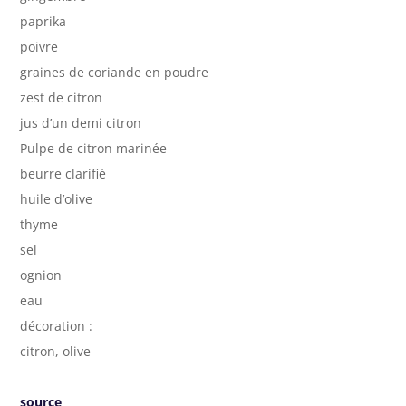
paprika
poivre
graines de coriande en poudre
zest de citron
jus d’un demi citron
Pulpe de citron marinée
beurre clarifié
huile d’olive
thyme
sel
ognion
eau
décoration :
citron, olive
source