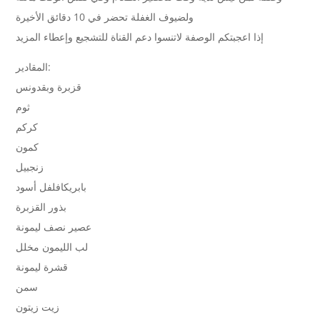
ولضيوف الغفلة تحضر في 10 دقائق الأخيرة
إذا اعجبتكم الوصفة لاتنسوا دعم القناة للتشجيع وإعطاء المزيد
المقادير:
قزبرة وبقدونس
ثوم
كركم
كمون
زنجبيل
بابريكافلفل أسود
بذور القزبرة
عصير نصف ليمونة
لب الليمون مخلل
قشرة ليمونة
سمن
زيت زيتون