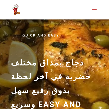
QUICK AND EASY
دجاج بمذاق مختلف
حضريه في آخر لحظة
بذوق رفيع سهل
وسريع EASY AND