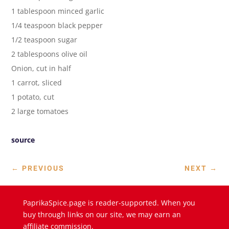
1 tablespoon minced garlic
1/4 teaspoon black pepper
1/2 teaspoon sugar
2 tablespoons olive oil
Onion, cut in half
1 carrot, sliced
1 potato, cut
2 large tomatoes
source
←
PREVIOUS
NEXT
→
PaprikaSpice.page is reader-supported. When you
buy through links on our site, we may earn an
affiliate commission.