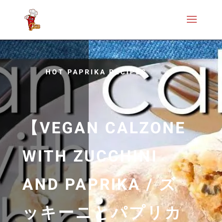
HOT PAPRIKA RECIPES
【VEGAN CALZONE
WITH ZUCCHINI
AND PAPRIKA / ズ
ッキーニとパプリカ