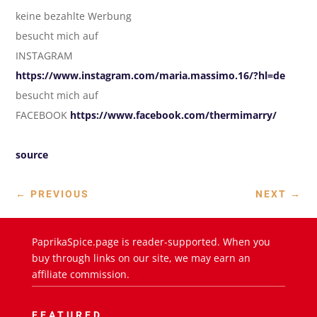
keine bezahlte Werbung
besucht mich auf
INSTAGRAM
https://www.instagram.com/maria.massimo.16/?hl=de
besucht mich auf
FACEBOOK
https://www.facebook.com/thermimarry/
source
←
PREVIOUS
NEXT
→
PaprikaSpice.page is reader-supported. When you
buy through links on our site, we may earn an
affiliate commission.
FEATURED