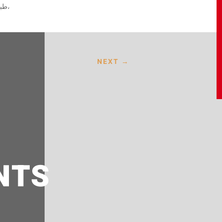
طبخ هادئ، طبخ بدون موسيقى، طبخ بدون حكي، طبخ بدون كلام،
NEXT
→
NTS