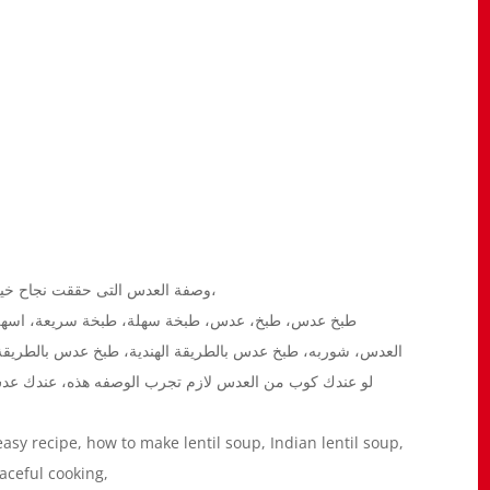
وصفة العدس التى حققت نجاح خيالي ونالت على إعجاب جميع الاهل وجبة عشاء أو غداء راااائعة،
طبخ عدس، طبخ، عدس، طبخة سهلة، طبخة سريعة، اسهل ط
العدس، شوربه، طبخ عدس بالطريقة الهندية، طبخ عدس بالطريق،
لو عندك كوب من العدس لازم تجرب الوصفه هذه، عندك عد
 easy recipe, how to make lentil soup, Indian lentil soup,
aceful cooking,