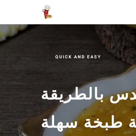
QUICK AND EASY
دس بالطريقة
ية طبخة سهلة