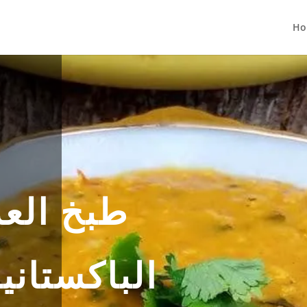
Ho
طبخ الع
الباكستان