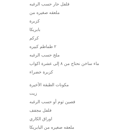
فلفل حار حسب الرغبه
ملعقه صغيره من
كزبرة
بابريكا
كركم
٢ طماطم كبيره
ملح حسب الرغبه
ماء ساخن نحتاج من ٨ إلى عشرة اكواب
كزبرة خضراء
مكونات الطبقة الأخيرة
زيت
فصين ثوم أو حسب الرغبه
فلفل مجفف
اوراق الكاري
ملعقه صغيره من البابريكا