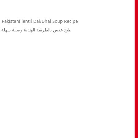
طبخ العدس بالطريقة الباكستانية طبخة سهلة اقتصادية لذ | Pakistani lentil Dal/Dhal Soup Recipe
طبخ عدس بالطريقة الهندية وصفة سهلة 